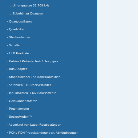
Uhrenquartze 32,768 kHz
Zubehör zu Quartzen
Quartzoszillatoren
Quartzfilter
Steckverbinder
Schalter
LED Produkte
Kühlen / Peltiertechnik / Heatpipes
Bus-Adapter
Standardkabel und Kabelkonfektion
Antennen, RF-Steckverbinder
Induktivitäten, EMV-Bauelemente
Goldkondensatoren
Potentiometer
SocketModem™
Abverkauf von Lager-Restbeständen
PCN / PDN Produktänderungen, Abkündigungen