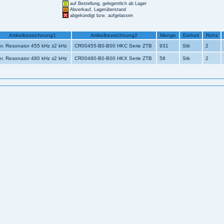
auf Bestellung, gelegentlich ab Lager
Abverkauf, Lagerüberstand
abgekündigt bzw. aufgelassen
Artikelbezeichnung1
Artikelbezeichnung2
Menge
Einheit
Rohs
er. Resonator 455 kHz ±2 kHz
CR00455-B0-B00 HKC Serie ZTB
931
Stk
2
er. Resonator 480 kHz ±2 kHz
CR00480-B0-B00 HKX Serie ZTB
58
Stk
2