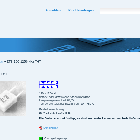
Website durchsuchen
Anmelden
|
Produktanfragen
|
Erweiterte Suche...
»
ls
ZTB 190-1250 kHz THT
 THT
190 - 1250 kHz
gerade oder gewinkelte Anschlußdrähte
Frequenzgenauigkeit ±0,5%
Temperaturtoleranz ±0,3% von -20...+80°C
Bestellbezeichnung:
B0 = ZTB 375-1250 kHz
Die Serie ist abgekündigt, es sind nur mehr Lagerrestbestände lieferba
Datenblatt
Vorzugs-Lagertyp