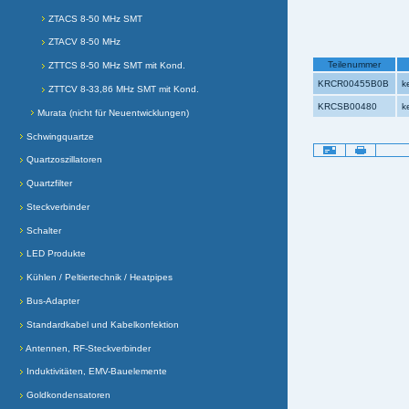
ZTACS 8-50 MHz SMT
ZTACV 8-50 MHz
Teilenummer
ZTTCS 8-50 MHz SMT mit Kond.
KRCR00455B0B
k
ZTTCV 8-33,86 MHz SMT mit Kond.
KRCSB00480
k
Murata (nicht für Neuentwicklungen)
Schwingquartze
Artikelaktionen
Quartzoszillatoren
Quartzfilter
Steckverbinder
Schalter
LED Produkte
Kühlen / Peltiertechnik / Heatpipes
Bus-Adapter
Standardkabel und Kabelkonfektion
Antennen, RF-Steckverbinder
Induktivitäten, EMV-Bauelemente
Goldkondensatoren