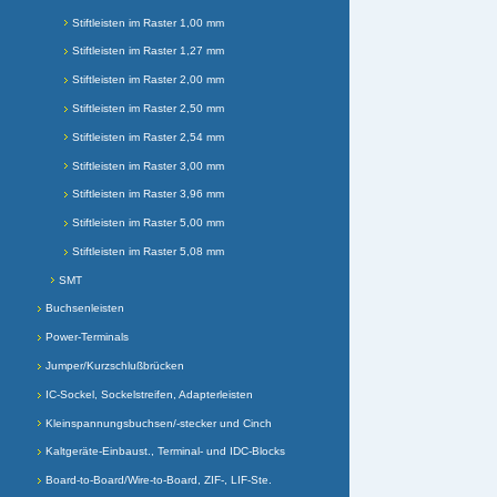
Stiftleisten im Raster 1,00 mm
Stiftleisten im Raster 1,27 mm
Stiftleisten im Raster 2,00 mm
Stiftleisten im Raster 2,50 mm
Stiftleisten im Raster 2,54 mm
Stiftleisten im Raster 3,00 mm
Stiftleisten im Raster 3,96 mm
Stiftleisten im Raster 5,00 mm
Stiftleisten im Raster 5,08 mm
SMT
Buchsenleisten
Power-Terminals
Jumper/Kurzschlußbrücken
IC-Sockel, Sockelstreifen, Adapterleisten
Kleinspannungsbuchsen/-stecker und Cinch
Kaltgeräte-Einbaust., Terminal- und IDC-Blocks
Board-to-Board/Wire-to-Board, ZIF-, LIF-Ste.