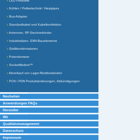
LED Produkte
Kühlen / Peltiertechnik / Heatpipes
Bus-Adapter
Standardkabel und Kabelkonfektion
Antennen, RF-Steckverbinder
Induktivitäten, EMV-Bauelemente
Goldkondensatoren
Potentiometer
SocketModem™
Abverkauf von Lager-Restbeständen
PCN / PDN Produktänderungen, Abkündigungen
Neuheiten
Anwendungen FAQs
Hersteller
Wir
Qualitätsmanagement
Datenschutz
Impressum