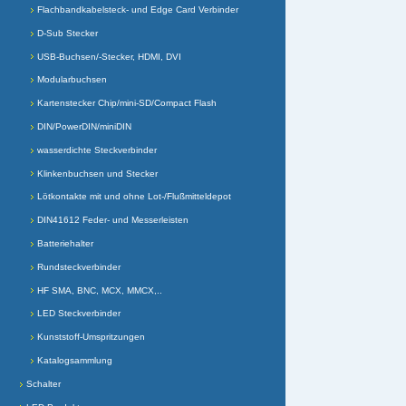
Flachbandkabelsteck- und Edge Card Verbinder
D-Sub Stecker
USB-Buchsen/-Stecker, HDMI, DVI
Modularbuchsen
Kartenstecker Chip/mini-SD/Compact Flash
DIN/PowerDIN/miniDIN
wasserdichte Steckverbinder
Klinkenbuchsen und Stecker
Lötkontakte mit und ohne Lot-/Flußmitteldepot
DIN41612 Feder- und Messerleisten
Batteriehalter
Rundsteckverbinder
HF SMA, BNC, MCX, MMCX,..
LED Steckverbinder
Kunststoff-Umspritzungen
Katalogsammlung
Schalter