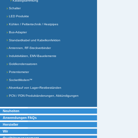
Katalogsammlung
Schalter
LED Produkte
Kühlen / Peltiertechnik / Heatpipes
Bus-Adapter
Standardkabel und Kabelkonfektion
Antennen, RF-Steckverbinder
Induktivitäten, EMV-Bauelemente
Goldkondensatoren
Potentiometer
SocketModem™
Abverkauf von Lager-Restbeständen
PCN / PDN Produktänderungen, Abkündigungen
Neuheiten
Anwendungen FAQs
Hersteller
Wir
Qualitätsmanagement