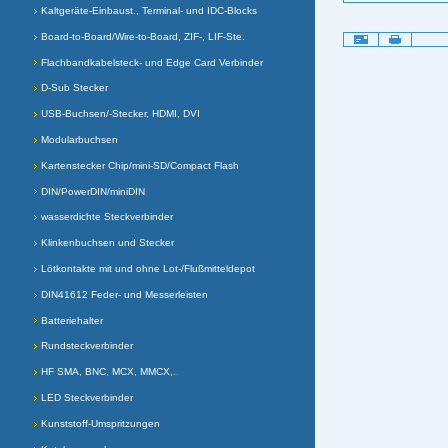
Kaltgeräte-Einbaust., Terminal- und IDC-Blocks
Board-to-Board/Wire-to-Board, ZIF-, LIF-Ste.
Artikelaktionen
Flachbandkabelsteck- und Edge Card Verbinder
D-Sub Stecker
USB-Buchsen/-Stecker, HDMI, DVI
Modularbuchsen
Kartenstecker Chip/mini-SD/Compact Flash
DIN/PowerDIN/miniDIN
wasserdichte Steckverbinder
Klinkenbuchsen und Stecker
Lötkontakte mit und ohne Lot-/Flußmitteldepot
DIN41612 Feder- und Messerleisten
Batteriehalter
Rundsteckverbinder
HF SMA, BNC, MCX, MMCX,..
LED Steckverbinder
Kunststoff-Umspritzungen