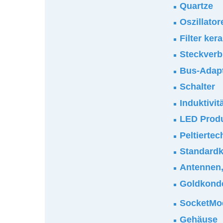
Quartze
Oszillator
Filter ker
Steckverb
Bus-Adap
Schalter
Induktivi
LED Prod
Peltiertec
Standardk
Antennen,
Goldkond
SocketM
Gehäuse