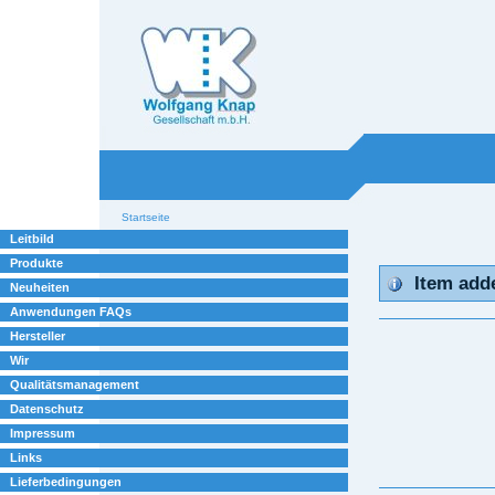
Willkommen bei
Knap
Industrieelektronik
Sektionen
Benutzerspezifische
Startseite
Werkzeuge
Leitbild
Produkte
Item adde
Neuheiten
Anwendungen FAQs
Hersteller
Wir
Qualitätsmanagement
Datenschutz
Impressum
Links
Lieferbedingungen