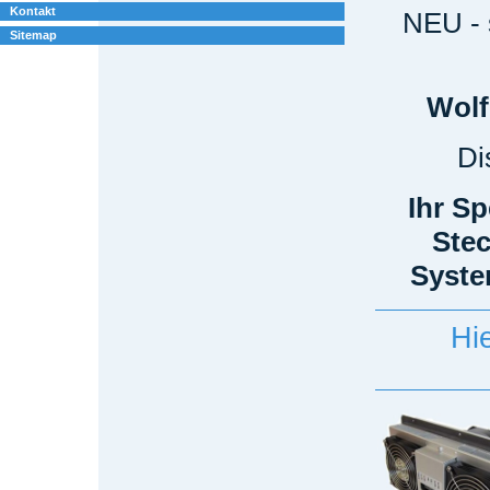
Kontakt
NEU - 
Sitemap
Wolf
Di
Ihr Sp
Stec
Syste
‪H