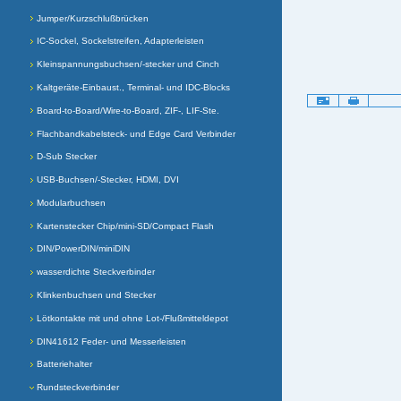
Jumper/Kurzschlußbrücken
IC-Sockel, Sockelstreifen, Adapterleisten
Kleinspannungsbuchsen/-stecker und Cinch
Kaltgeräte-Einbaust., Terminal- und IDC-Blocks
Artikelaktionen
Board-to-Board/Wire-to-Board, ZIF-, LIF-Ste.
Flachbandkabelsteck- und Edge Card Verbinder
D-Sub Stecker
USB-Buchsen/-Stecker, HDMI, DVI
Modularbuchsen
Kartenstecker Chip/mini-SD/Compact Flash
DIN/PowerDIN/miniDIN
wasserdichte Steckverbinder
Klinkenbuchsen und Stecker
Lötkontakte mit und ohne Lot-/Flußmitteldepot
DIN41612 Feder- und Messerleisten
Batteriehalter
Rundsteckverbinder