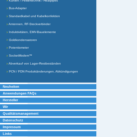
Kühlen / Peltiertechnik / Heatpipes
Bus-Adapter
Standardkabel und Kabelkonfektion
Antennen, RF-Steckverbinder
Induktivitäten, EMV-Bauelemente
Goldkondensatoren
Potentiometer
SocketModem™
Abverkauf von Lager-Restbeständen
PCN / PDN Produktänderungen, Abkündigungen
Neuheiten
Anwendungen FAQs
Hersteller
Wir
Qualitätsmanagement
Datenschutz
Impressum
Links