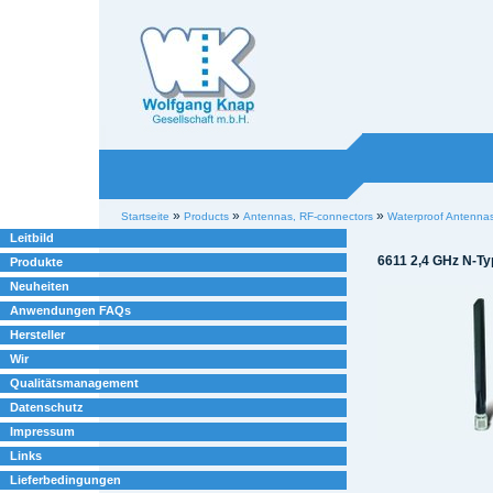
Willkommen bei
Knap
Industrieelektronik
Sektionen
Benutzerspezifische
»
»
»
Startseite
Products
Antennas, RF-connectors
Waterproof Antenna
Werkzeuge
Leitbild
6611 2,4 GHz N-Ty
Produkte
Neuheiten
Anwendungen FAQs
Hersteller
Wir
Qualitätsmanagement
Datenschutz
Impressum
Links
Lieferbedingungen