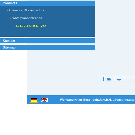
Products
Antennas, RF-connectors
Waterproof Antennas
6611 2,4 GHz N-Type
Kontakt
Sitemap
Artikelaktionen
Wolfgang Knap Gesellschaft m.b.H.
Lilienberggasse