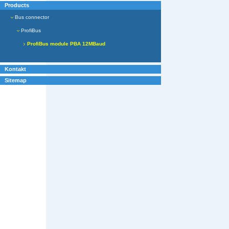
Products
Bus connector
ProfiBus
ProfiBus module PBA 12MBaud
Kontakt
Sitemap