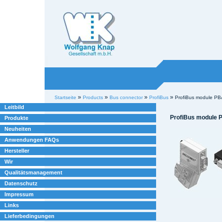
Willkommen bei
Knap
Industrieelektronik
Sektionen
Benutzerspezifische
»
»
»
»
Startseite
Products
Bus connector
ProfiBus
ProfiBus module P
Werkzeuge
Leitbild
ProfiBus module
Produkte
Neuheiten
Anwendungen FAQs
Hersteller
Wir
Qualitätsmanagement
Datenschutz
Impressum
Links
Lieferbedingungen