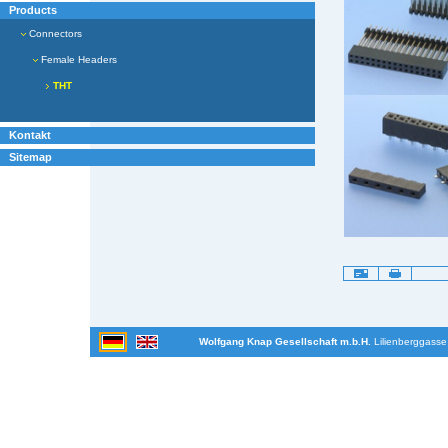
Products
Connectors
Female Headers
THT
Kontakt
Sitemap
Artikelaktionen
Wolfgang Knap Gesellschaft m.b.H.
Lilienberggasse