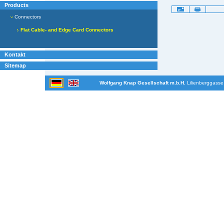
Products
Artikelaktionen
Connectors
Flat Cable- and Edge Card Connectors
Kontakt
Sitemap
Wolfgang Knap Gesellschaft m.b.H.
Lilienberggasse