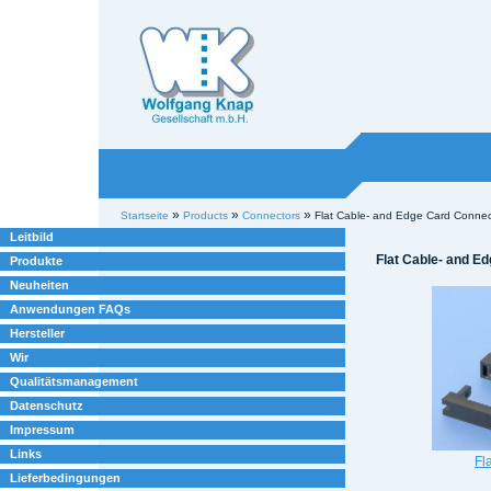
Willkommen bei
Knap
Industrieelektronik
Sektionen
Benutzerspezifische
»
»
»
Startseite
Products
Connectors
Flat Cable- and Edge Card Connec
Werkzeuge
Leitbild
Flat Cable- and E
Produkte
Neuheiten
Anwendungen FAQs
Hersteller
Wir
Qualitätsmanagement
Datenschutz
Impressum
Links
Fl
Lieferbedingungen