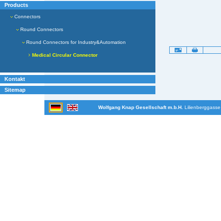
Products
Connectors
Round Connectors
Round Connectors for Industry&Automation
Artikelaktionen
Medical Circular Connector
Kontakt
Sitemap
Wolfgang Knap Gesellschaft m.b.H.
Lilienberggasse