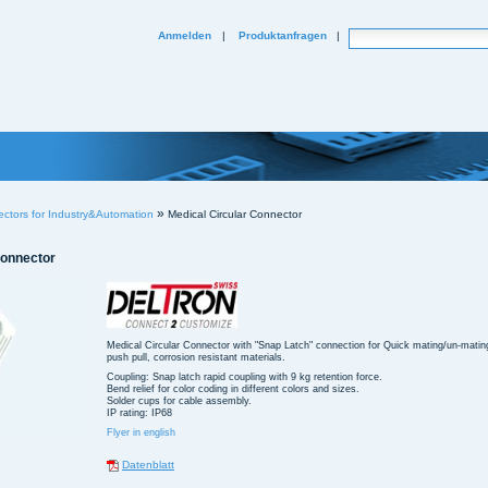
Website durchsuchen
Anmelden
|
Produktanfragen
|
Erweiterte Suche...
»
tors for Industry&Automation
Medical Circular Connector
Connector
Medical Circular Connector with "Snap Latch" connection for Quick mating/un-mating
push pull, corrosion resistant materials.
Coupling: Snap latch rapid coupling with 9 kg retention force.
Bend relief for color coding in different colors and sizes.
Solder cups for cable assembly.
IP rating: IP68
Flyer in english
Datenblatt