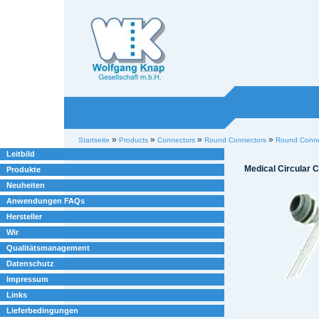
Willkommen bei
Knap
Industrieelektronik
Sektionen
Benutzerspezifische
»
»
»
»
Startseite
Products
Connectors
Round Connectors
Round Connec
Werkzeuge
Leitbild
Medical Circular 
Produkte
Neuheiten
Anwendungen FAQs
Hersteller
Wir
Qualitätsmanagement
Datenschutz
Impressum
Links
Lieferbedingungen