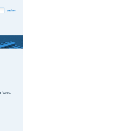
suchen
 feature,