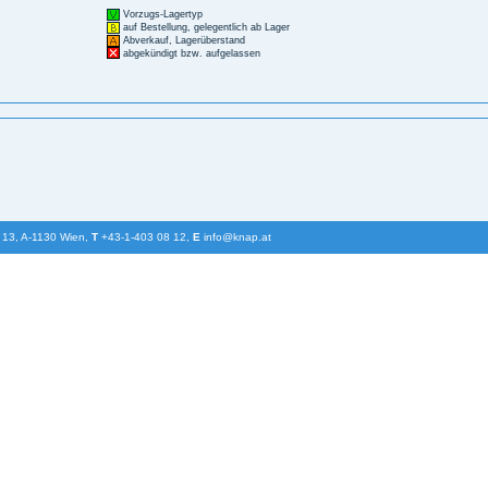
Vorzugs-Lagertyp
auf Bestellung, gelegentlich ab Lager
Abverkauf, Lagerüberstand
abgekündigt bzw. aufgelassen
 13, A-1130 Wien,
T
+43-1-403 08 12,
E
info@knap.at