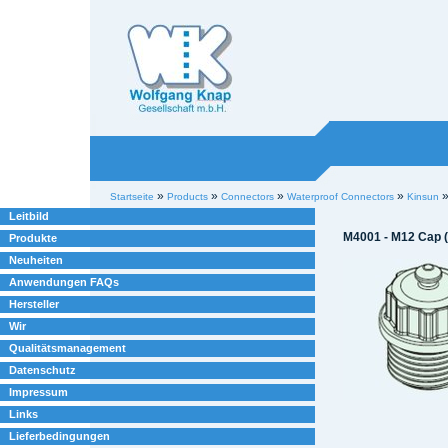
Willkommen bei
Knap
Industrieelektronik
Sektionen
Benutzerspezifische
»
»
»
»
Startseite
Products
Connectors
Waterproof Connectors
Kinsun
Werkzeuge
Leitbild
M4001 - M12 Cap (
Produkte
Neuheiten
Anwendungen FAQs
Hersteller
Wir
Qualitätsmanagement
Datenschutz
Impressum
Links
Lieferbedingungen