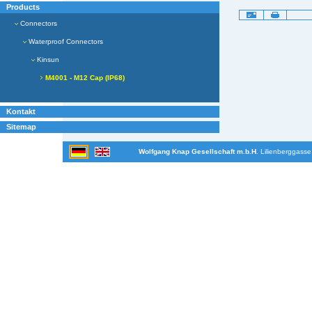
Products
Artikelaktionen
Connectors
Waterproof Connectors
Kinsun
M4001 - M12 Cap (IP68)
Kontakt
Sitemap
Wolfgang Knap Gesellschaft m.b.H.
Lilienberggasse