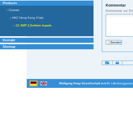
Products
Kommentar
Crystals
Kommentar zur Em
HKC Hong Kong X'tals
C1 SMT 2,5x4mm 4-pads
Kontakt
Sitemap
Artikelaktionen
Wolfgang Knap Gesellschaft m.b.H.
Lilienberggasse