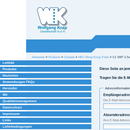
Willkommen bei
Knap
Industrieelektronik
Sektionen
Benutzerspezifische
»
»
»
»
Startseite
Products
Crystals
HKC Hong Kong X'tals
C1 SMT 2,5
Werkzeuge
Leitbild
Diese Seite an j
Produkte
Neuheiten
Tragen Sie die E-
Anwendungen FAQs
Adressinformatio
Hersteller
Empfängeradres
Wir
Die E-Mail-Adresse
Qualitätsmanagement
Datenschutz
Impressum
Absenderadres
Links
Ihre E-Mail-Adres
Lieferbedingungen