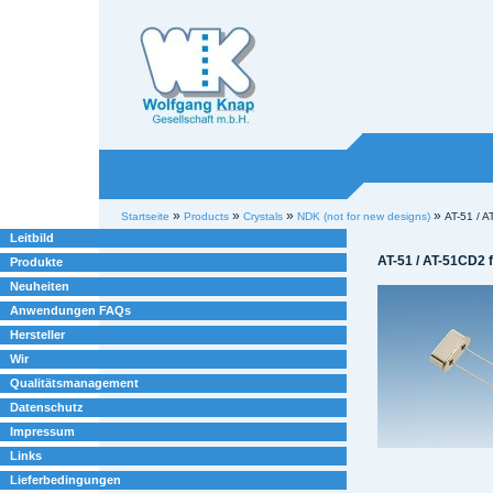
Willkommen bei
Knap
Industrieelektronik
Sektionen
Benutzerspezifische
»
»
»
»
Startseite
Products
Crystals
NDK (not for new designs)
AT-51 / A
Werkzeuge
Leitbild
AT-51 / AT-51CD2 f
Produkte
Neuheiten
Anwendungen FAQs
Hersteller
Wir
Qualitätsmanagement
Datenschutz
Impressum
Links
Lieferbedingungen