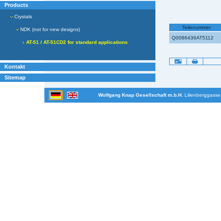
Products
Crystals
Teilenummer
NDK (not for new designs)
Q0086436AT5112
AT-51 / AT-51CD2 for standard applications
Artikelaktionen
Kontakt
Sitemap
Wolfgang Knap Gesellschaft m.b.H.
Lilienberggasse