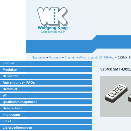
Willkommen bei
Knap
Industrieelektronik
Sektionen
Benutzerspezifische
»
»
»
»
Startseite
Products
Crystals
Watch crystals 32,768kHz
52SMX SM
Werkzeuge
Leitbild
52SMX SMT 4,9x1
Produkte
Neuheiten
Anwendungen FAQs
Hersteller
Wir
Qualitätsmanagement
Datenschutz
Impressum
Links
Lieferbedingungen