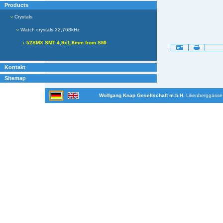
Products
Crystals
Watch crystals 32,768kHz
52SMX SMT 4,9x1,8mm from SMI
Artikelaktionen
Kontakt
Sitemap
Wolfgang Knap Gesellschaft m.b.H.
Lilienberggasse