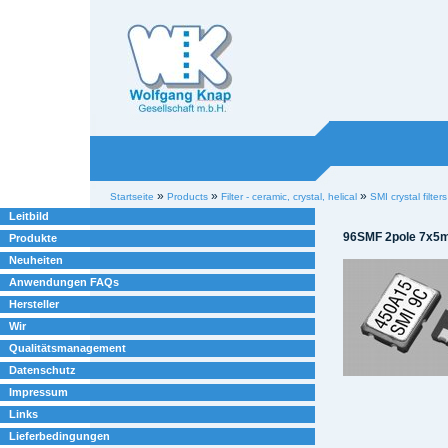
Willkommen bei
Knap
Industrieelektronik
Sektionen
Benutzerspezifische
»
»
»
Startseite
Products
Filter - ceramic, crystal, helical
SMI crystal filters
Werkzeuge
Leitbild
96SMF 2pole 7x5
Produkte
Neuheiten
Anwendungen FAQs
Hersteller
Wir
Qualitätsmanagement
Datenschutz
Impressum
Links
Lieferbedingungen