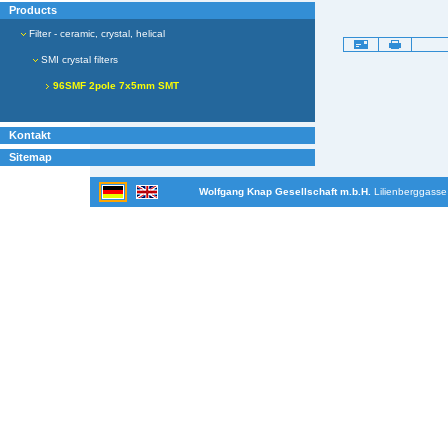
Products
Filter - ceramic, crystal, helical
Artikelaktionen
SMI crystal filters
96SMF 2pole 7x5mm SMT
Kontakt
Sitemap
Wolfgang Knap Gesellschaft m.b.H.
Lilienberggasse