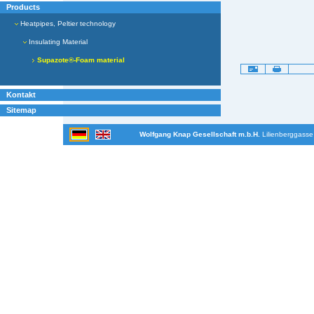
Products
Heatpipes, Peltier technology
Insulating Material
Supazote®-Foam material
Artikelaktionen
Kontakt
Sitemap
Wolfgang Knap Gesellschaft m.b.H.
Lilienberggasse