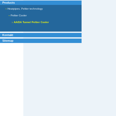
Products
Heatpipes, Peltier technology
Peltier Cooler
AA/DA Tunnel Peltier Cooler
Kontakt
Sitemap