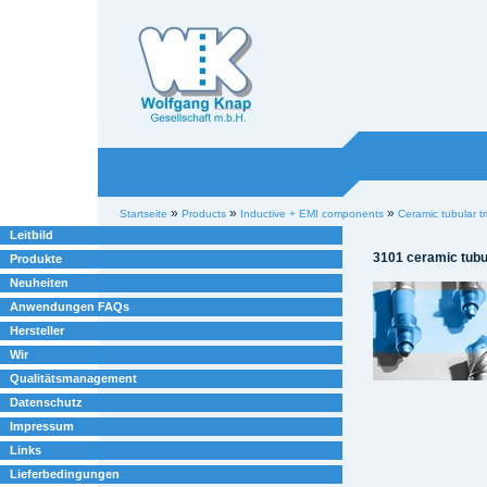
Willkommen bei
Knap
Industrieelektronik
Sektionen
Benutzerspezifische
»
»
»
Startseite
Products
Inductive + EMI components
Ceramic tubular t
Werkzeuge
Leitbild
3101 ceramic tub
Produkte
Neuheiten
Anwendungen FAQs
Hersteller
Wir
Qualitätsmanagement
Datenschutz
Impressum
Links
Lieferbedingungen