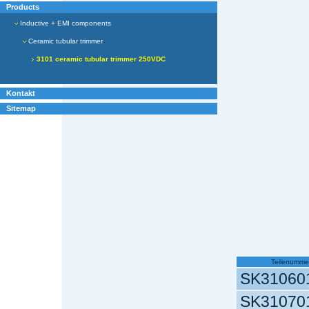
Products
Inductive + EMI components
Ceramic tubular trimmer
3101 ceramic tubular trimmer 250VDC
Kontakt
Sitemap
Teilenumme
SK31060
SK31070