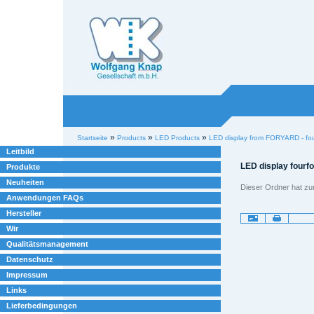
Willkommen bei
Knap
Industrieelektronik
Sektionen
Benutzerspezifische
»
»
»
Startseite
Products
LED Products
LED display from FORYARD - fou
Werkzeuge
Leitbild
LED display fourf
Produkte
Neuheiten
Dieser Ordner hat zur 
Anwendungen FAQs
Hersteller
Artikelaktionen
Wir
Qualitätsmanagement
Datenschutz
Impressum
Links
Lieferbedingungen