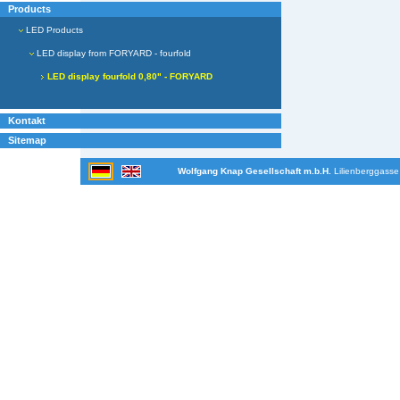
Products
LED Products
LED display from FORYARD - fourfold
LED display fourfold 0,80" - FORYARD
Kontakt
Sitemap
Wolfgang Knap Gesellschaft m.b.H.
Lilienberggasse