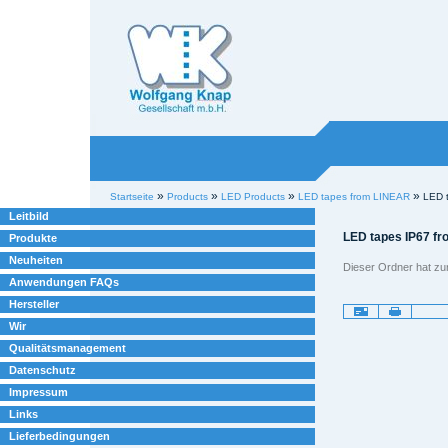
Willkommen bei
Knap
Industrieelektronik
Sektionen
Benutzerspezifische
»
»
»
»
Startseite
Products
LED Products
LED tapes from LINEAR
LED 
Werkzeuge
Leitbild
LED tapes IP67 f
Produkte
Neuheiten
Dieser Ordner hat zur 
Anwendungen FAQs
Hersteller
Artikelaktionen
Wir
Qualitätsmanagement
Datenschutz
Impressum
Links
Lieferbedingungen