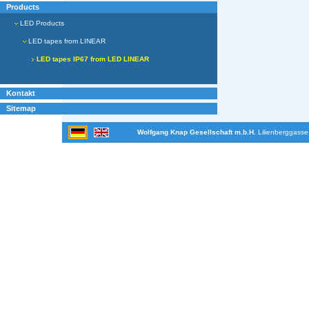
Products
LED Products
LED tapes from LINEAR
LED tapes IP67 from LED LINEAR
Kontakt
Sitemap
Wolfgang Knap Gesellschaft m.b.H.
Lilienberggasse