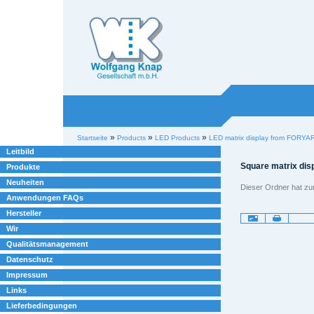
Willkommen bei
Knap
Industrieelektronik
Sektionen
Benutzerspezifische
»
»
»
Startseite
Products
LED Products
LED matrix display from FORYA
Werkzeuge
Leitbild
Square matrix di
Produkte
Neuheiten
Dieser Ordner hat zur 
Anwendungen FAQs
Hersteller
Artikelaktionen
Wir
Qualitätsmanagement
Datenschutz
Impressum
Links
Lieferbedingungen