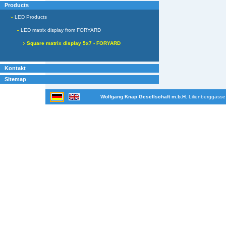
Products
LED Products
LED matrix display from FORYARD
Square matrix display 5x7 - FORYARD
Kontakt
Sitemap
Wolfgang Knap Gesellschaft m.b.H.
Lilienberggasse