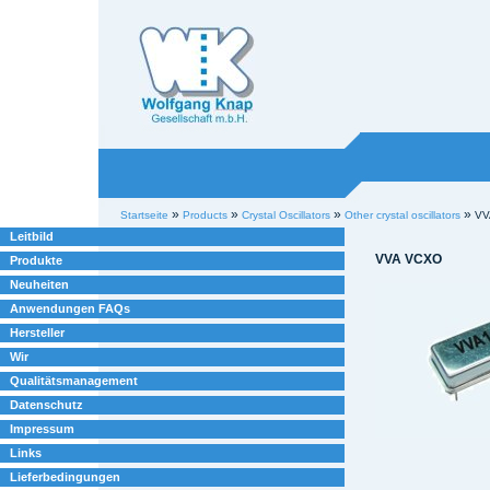
Willkommen bei
Knap
Industrieelektronik
Sektionen
Benutzerspezifische
»
»
»
»
Startseite
Products
Crystal Oscillators
Other crystal oscillators
VV
Werkzeuge
Leitbild
VVA VCXO
Produkte
Neuheiten
Anwendungen FAQs
Hersteller
Wir
Qualitätsmanagement
Datenschutz
Impressum
Links
Lieferbedingungen