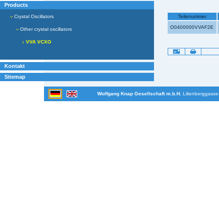
Products
Teilenummer
Crystal Oscillators
O0400000VVAF2E
Other crystal oscillators
VVA VCXO
Artikelaktionen
Kontakt
Sitemap
Wolfgang Knap Gesellschaft m.b.H.
Lilienberggasse