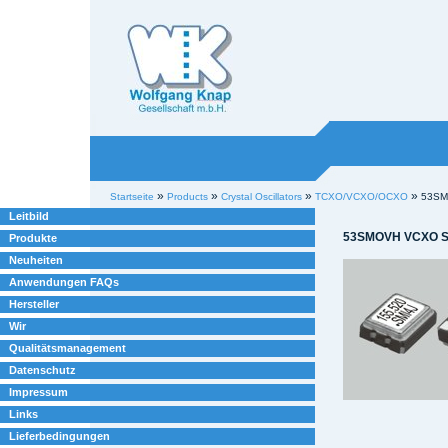
Willkommen bei
Knap
Industrieelektronik
Sektionen
Benutzerspezifische
»
»
»
»
Startseite
Products
Crystal Oscillators
TCXO/VCXO/OCXO
53SM
Werkzeuge
Leitbild
53SMOVH VCXO S
Produkte
Neuheiten
Anwendungen FAQs
Hersteller
Wir
Qualitätsmanagement
Datenschutz
Impressum
Links
Lieferbedingungen