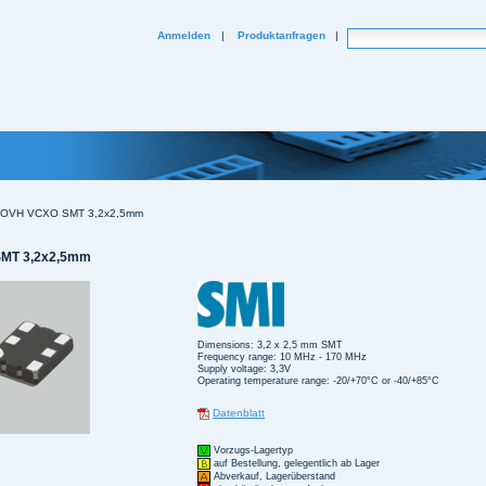
Website durchsuchen
Anmelden
|
Produktanfragen
|
Erweiterte Suche...
OVH VCXO SMT 3,2x2,5mm
MT 3,2x2,5mm
Dimensions: 3,2 x 2,5 mm SMT
Frequency range: 10 MHz - 170 MHz
Supply voltage: 3,3V
Operating temperature range: -20/+70°C or -40/+85°C
Datenblatt
Vorzugs-Lagertyp
auf Bestellung, gelegentlich ab Lager
Abverkauf, Lagerüberstand