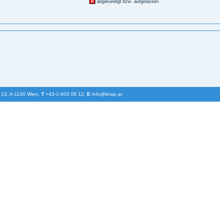
abgekündigt bzw. aufgelassen
 13, A-1130 Wien,
T
+43-1-403 08 12,
E
info@knap.at