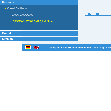
Products
Crystal Oscillators
Artikelaktionen
TCXO/VCXO/OCXO
53SMOVH VCXO SMT 3,2x2,5mm
Kontakt
Sitemap
Wolfgang Knap Gesellschaft m.b.H.
Lilienberggasse