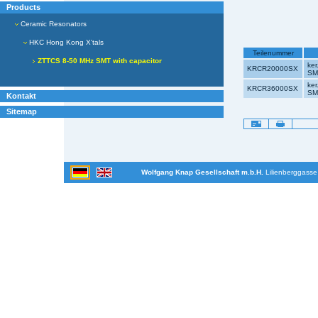
Products
Ceramic Resonators
HKC Hong Kong X'tals
Teilenummer
ZTTCS 8-50 MHz SMT with capacitor
ke
KRCR20000SX
SM
ke
KRCR36000SX
SM
Kontakt
Sitemap
Artikelaktionen
Wolfgang Knap Gesellschaft m.b.H.
Lilienberggasse