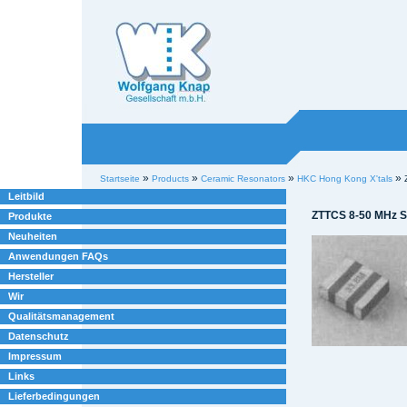
Willkommen bei
Knap
Industrieelektronik
Sektionen
Benutzerspezifische
»
»
»
»
Startseite
Products
Ceramic Resonators
HKC Hong Kong X'tals
Werkzeuge
Leitbild
ZTTCS 8-50 MHz S
Produkte
Neuheiten
Anwendungen FAQs
Hersteller
Wir
Qualitätsmanagement
Datenschutz
Impressum
Links
Lieferbedingungen