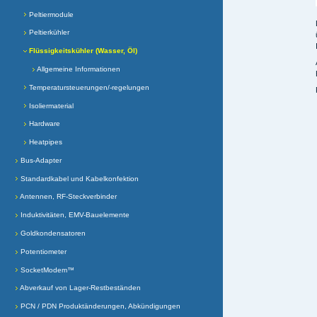
Peltiermodule
Peltierkühler
Flüssigkeitskühler (Wasser, Öl)
Allgemeine Informationen
Temperatursteuerungen/-regelungen
Isoliermaterial
Hardware
Heatpipes
Bus-Adapter
Standardkabel und Kabelkonfektion
Antennen, RF-Steckverbinder
Induktivitäten, EMV-Bauelemente
Goldkondensatoren
Potentiometer
SocketModem™
Abverkauf von Lager-Restbeständen
PCN / PDN Produktänderungen, Abkündigungen