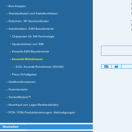
Bus-Adapter
Standardkabel und Kabelkonfektion
Antennen, RF-Steckverbinder
Induktivitäten, EMV-Bauelemente
Chipspulen für SM-Technologie
Spulentrimmer von SMI
Keramik-EMV-Bauelemente
Keramik-Rohrtrimmer
Artikelaktionen
3101 Keramik-Rohrtrimmer 250VDC
Piezo-Schallgeber
Goldkondensatoren
Potentiometer
SocketModem™
Abverkauf von Lager-Restbeständen
PCN / PDN Produktänderungen, Abkündigungen
Neuheiten