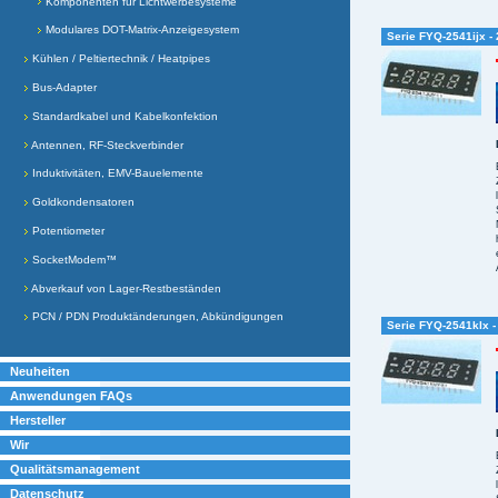
Komponenten für Lichtwerbesysteme
Modulares DOT-Matrix-Anzeigesystem
Serie FYQ-2541ijx -
Kühlen / Peltiertechnik / Heatpipes
Bus-Adapter
Standardkabel und Kabelkonfektion
Antennen, RF-Steckverbinder
Induktivitäten, EMV-Bauelemente
Goldkondensatoren
Potentiometer
SocketModem™
Abverkauf von Lager-Restbeständen
PCN / PDN Produktänderungen, Abkündigungen
Serie FYQ-2541klx -
Neuheiten
Anwendungen FAQs
Hersteller
Wir
Qualitätsmanagement
Datenschutz