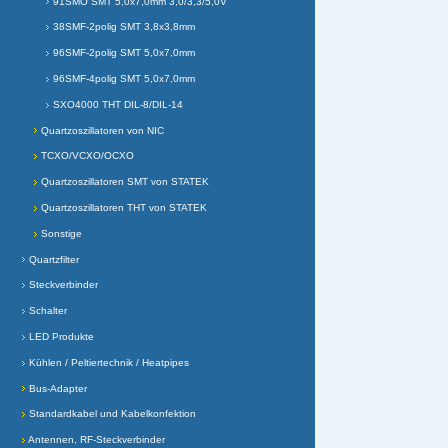
91SMO SMT 5,0x7,0mm 3,0/3,3/5,0V
38SMF-2polig SMT 3,8x3,8mm
96SMF-2polig SMT 5,0x7,0mm
96SMF-4polig SMT 5,0x7,0mm
SXO4000 THT DIL-8/DIL-14
Quartzoszillatoren von NIC
TCXO/VCXO/OCXO
Quartzoszillatoren SMT von STATEK
Quartzoszillatoren THT von STATEK
Sonstige
Quartzfilter
Steckverbinder
Schalter
LED Produkte
Kühlen / Peltiertechnik / Heatpipes
Bus-Adapter
Standardkabel und Kabelkonfektion
Antennen, RF-Steckverbinder