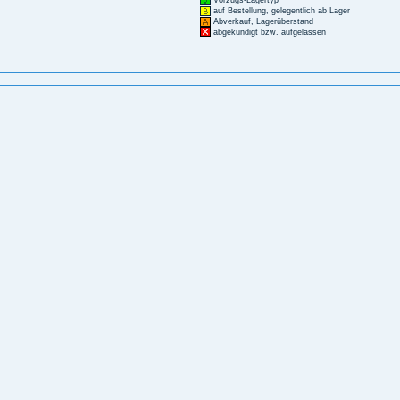
Vorzugs-Lagertyp
auf Bestellung, gelegentlich ab Lager
Abverkauf, Lagerüberstand
abgekündigt bzw. aufgelassen