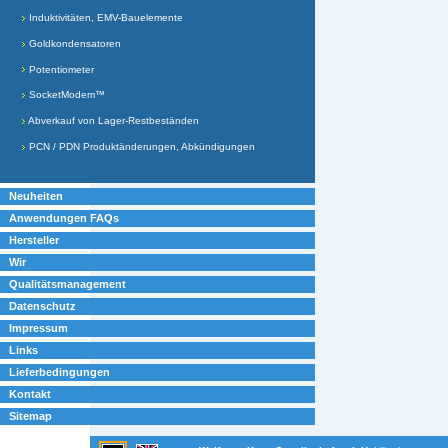
Induktivitäten, EMV-Bauelemente
Goldkondensatoren
Potentiometer
SocketModem™
Abverkauf von Lager-Restbeständen
PCN / PDN Produktänderungen, Abkündigungen
Neuheiten
Anwendungen FAQs
Hersteller
Wir
Qualitätsmanagement
Datenschutz
Impressum
Links
Lieferbedingungen
Kontakt
Sitemap