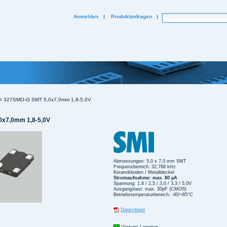
Website durchsuchen
Anmelden
|
Produktanfragen
|
Erweiterte Suche...
»
327SMO-G SMT 5,0x7,0mm 1,8-5,0V
0x7,0mm 1,8-5,0V
Abmessungen: 5,0 x 7,0 mm SMT
Frequenzbereich: 32,768 kHz
Keramikboden / Metalldeckel
Stromaufnahme: max. 80 µA
Spannung: 1,8 / 2,5 / 3,0 / 3,3 / 5,0V
Ausgangslast: max. 30pF (CMOS)
Betriebstemperaturbereich: -40/+85°C
Datenblatt