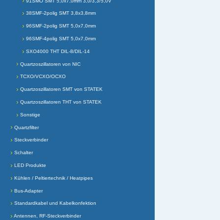
91SMO SMT 5,0x7,0mm 3,0/3,3/5,0V
38SMF-2polig SMT 3,8x3,8mm
96SMF-2polig SMT 5,0x7,0mm
96SMF-4polig SMT 5,0x7,0mm
SXO4000 THT DIL-8/DIL-14
Quartzoszillatoren von NIC
TCXO/VCXO/OCXO
Quartzoszillatoren SMT von STATEK
Quartzoszillatoren THT von STATEK
Sonstige
Quartzfilter
Steckverbinder
Schalter
LED Produkte
Kühlen / Peltiertechnik / Heatpipes
Bus-Adapter
Standardkabel und Kabelkonfektion
Antennen, RF-Steckverbinder