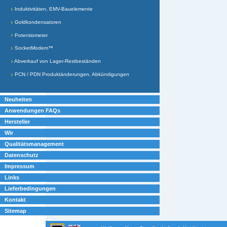
Induktivitäten, EMV-Bauelemente
Goldkondensatoren
Potentiometer
SocketModem™
Abverkauf von Lager-Restbeständen
PCN / PDN Produktänderungen, Abkündigungen
Neuheiten
Anwendungen FAQs
Hersteller
Wir
Qualitätsmanagement
Datenschutz
Impressum
Links
Lieferbedingungen
Kontakt
Sitemap