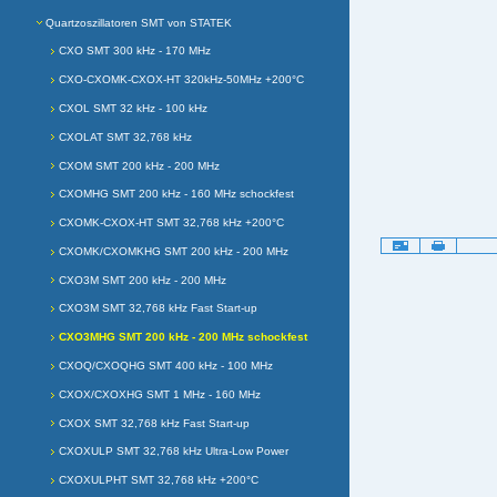
Quartzoszillatoren SMT von STATEK
CXO SMT 300 kHz - 170 MHz
CXO-CXOMK-CXOX-HT 320kHz-50MHz +200°C
CXOL SMT 32 kHz - 100 kHz
CXOLAT SMT 32,768 kHz
CXOM SMT 200 kHz - 200 MHz
CXOMHG SMT 200 kHz - 160 MHz schockfest
CXOMK-CXOX-HT SMT 32,768 kHz +200°C
Artikelaktionen
CXOMK/CXOMKHG SMT 200 kHz - 200 MHz
CXO3M SMT 200 kHz - 200 MHz
CXO3M SMT 32,768 kHz Fast Start-up
CXO3MHG SMT 200 kHz - 200 MHz schockfest
CXOQ/CXOQHG SMT 400 kHz - 100 MHz
CXOX/CXOXHG SMT 1 MHz - 160 MHz
CXOX SMT 32,768 kHz Fast Start-up
CXOXULP SMT 32,768 kHz Ultra-Low Power
CXOXULPHT SMT 32,768 kHz +200°C