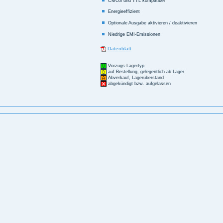
CMOS und TTL kompatibel
Energieeffizient
Optionale Ausgabe aktivieren / deaktivieren
Niedrige EMI-Emissionen
Datenblatt
Vorzugs-Lagertyp
auf Bestellung, gelegentlich ab Lager
Abverkauf, Lagerüberstand
abgekündigt bzw. aufgelassen