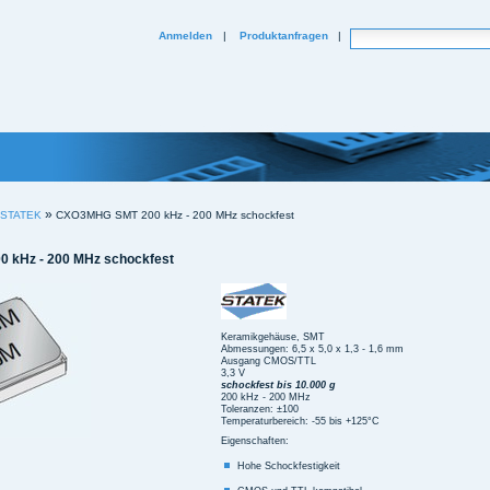
Website durchsuchen
Anmelden
|
Produktanfragen
|
Erweiterte Suche...
»
n STATEK
CXO3MHG SMT 200 kHz - 200 MHz schockfest
 kHz - 200 MHz schockfest
Keramikgehäuse, SMT
Abmessungen: 6,5 x 5,0 x 1,3 - 1,6 mm
Ausgang CMOS/TTL
3,3 V
schockfest bis 10.000 g
200 kHz - 200 MHz
Toleranzen: ±100
Temperaturbereich: -55 bis +125°C
Eigenschaften:
Hohe Schockfestigkeit