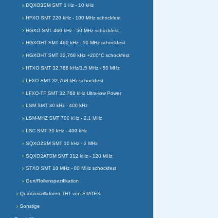
DQXO3SM SMT 1 Hz - 10 kHz
HFXO SMT 220 kHz - 100 MHz schockfest
HGXO SMT 460 kHz - 50 MHz schockfest
HGXOHT SMT 460 kHz - 50 MHz schockfest
HGXOHT SMT 32,768 kHz +200°C schockfest
HTXO SMT 32,768 kHz/1,5 MHz - 50 MHz
LFXO SMT 32,768 kHz schockfest
LFXO-TF SMT 32,768 kHz Ultra-low Power
LSM SMT 30 kHz - 400 kHz
LSM-MHZ SMT 700 kHz - 2,1 MHz
LSC SMT 30 kHz - 400 kHz
SQXO2SM SMT 10 kHz - 2 MHz
SQXO2ATSM SMT 312 kHz - 120 MHz
STXO SMT 10 MHz - 80 MHz schockfest
Gurt/Rollenspezifikation
Quartzoszillatoren THT von STATEK
Sonstige