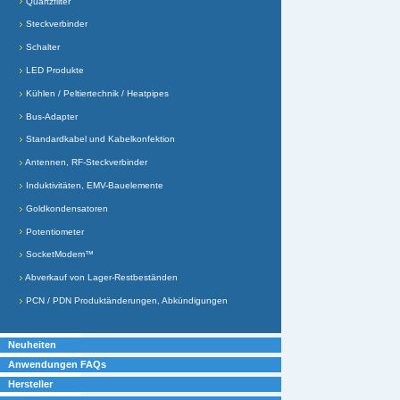
Quartzfilter
Steckverbinder
Schalter
LED Produkte
Kühlen / Peltiertechnik / Heatpipes
Bus-Adapter
Standardkabel und Kabelkonfektion
Antennen, RF-Steckverbinder
Induktivitäten, EMV-Bauelemente
Goldkondensatoren
Potentiometer
SocketModem™
Abverkauf von Lager-Restbeständen
PCN / PDN Produktänderungen, Abkündigungen
Neuheiten
Anwendungen FAQs
Hersteller