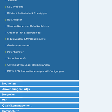
Schalter
LED Produkte
Kühlen / Peltiertechnik / Heatpipes
Bus-Adapter
Standardkabel und Kabelkonfektion
Antennen, RF-Steckverbinder
Induktivitäten, EMV-Bauelemente
Goldkondensatoren
Potentiometer
SocketModem™
Abverkauf von Lager-Restbeständen
PCN / PDN Produktänderungen, Abkündigungen
Neuheiten
Anwendungen FAQs
Hersteller
Wir
Qualitätsmanagement
Datenschutz