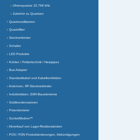
Uhrenquartze 32,768 kHz
Zubehör zu Quartzen
Quartzoszillatoren
Quartzfilter
Steckverbinder
Schalter
LED Produkte
Kühlen / Peltiertechnik / Heatpipes
Bus-Adapter
Standardkabel und Kabelkonfektion
Antennen, RF-Steckverbinder
Induktivitäten, EMV-Bauelemente
Goldkondensatoren
Potentiometer
SocketModem™
Abverkauf von Lager-Restbeständen
PCN / PDN Produktänderungen, Abkündigungen