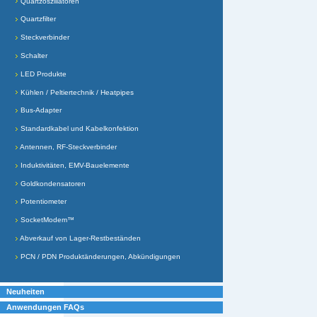
Quartzoszillatoren
Quartzfilter
Steckverbinder
Schalter
LED Produkte
Kühlen / Peltiertechnik / Heatpipes
Bus-Adapter
Standardkabel und Kabelkonfektion
Antennen, RF-Steckverbinder
Induktivitäten, EMV-Bauelemente
Goldkondensatoren
Potentiometer
SocketModem™
Abverkauf von Lager-Restbeständen
PCN / PDN Produktänderungen, Abkündigungen
Neuheiten
Anwendungen FAQs