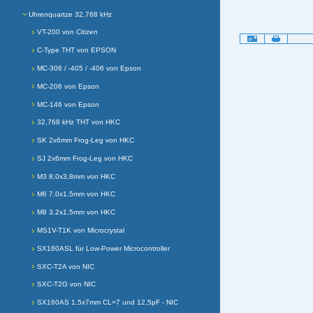
Uhrenquartze 32,768 kHz
VT-200 von Citizen
Artikelaktionen
C-Type THT von EPSON
MC-306 / -405 / -406 von Epson
MC-206 von Epson
MC-146 von Epson
32,768 kHz THT von HKC
SK 2x6mm Frog-Leg von HKC
SJ 2x6mm Frog-Leg von HKC
M3 8,0x3,8mm von HKC
M6 7,0x1,5mm von HKC
M8 3,2x1,5mm von HKC
MS1V-T1K von Microcrystal
SX160ASL für Low-Power Microcontroller
SXC-T2A von NIC
SXC-T2G von NIC
SX160AS 1,5x7mm CL=7 und 12,5pF - NIC