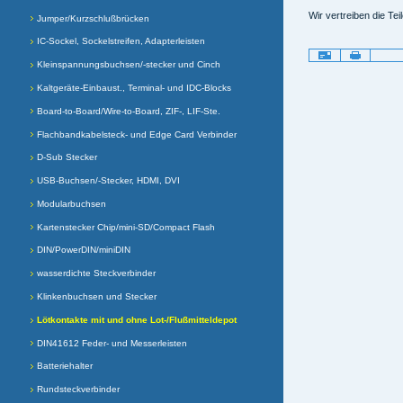
Wir vertreiben die Tei
Jumper/Kurzschlußbrücken
IC-Sockel, Sockelstreifen, Adapterleisten
Artikelaktionen
Kleinspannungsbuchsen/-stecker und Cinch
Kaltgeräte-Einbaust., Terminal- und IDC-Blocks
Board-to-Board/Wire-to-Board, ZIF-, LIF-Ste.
Flachbandkabelsteck- und Edge Card Verbinder
D-Sub Stecker
USB-Buchsen/-Stecker, HDMI, DVI
Modularbuchsen
Kartenstecker Chip/mini-SD/Compact Flash
DIN/PowerDIN/miniDIN
wasserdichte Steckverbinder
Klinkenbuchsen und Stecker
Lötkontakte mit und ohne Lot-/Flußmitteldepot
DIN41612 Feder- und Messerleisten
Batteriehalter
Rundsteckverbinder