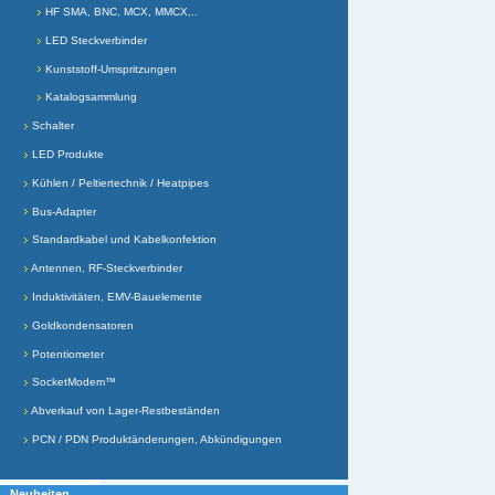
HF SMA, BNC, MCX, MMCX,..
LED Steckverbinder
Kunststoff-Umspritzungen
Katalogsammlung
Schalter
LED Produkte
Kühlen / Peltiertechnik / Heatpipes
Bus-Adapter
Standardkabel und Kabelkonfektion
Antennen, RF-Steckverbinder
Induktivitäten, EMV-Bauelemente
Goldkondensatoren
Potentiometer
SocketModem™
Abverkauf von Lager-Restbeständen
PCN / PDN Produktänderungen, Abkündigungen
Neuheiten