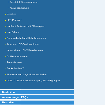
Kunststoff-Umspritzungen
Katalogsammlung
Schalter
LED Produkte
Kühlen / Peltiertechnik / Heatpipes
Bus-Adapter
Standardkabel und Kabelkonfektion
Antennen, RF-Steckverbinder
Induktivitäten, EMV-Bauelemente
Goldkondensatoren
Potentiometer
SocketModem™
Abverkauf von Lager-Restbeständen
PCN / PDN Produktänderungen, Abkündigungen
Neuheiten
Anwendungen FAQs
Hersteller