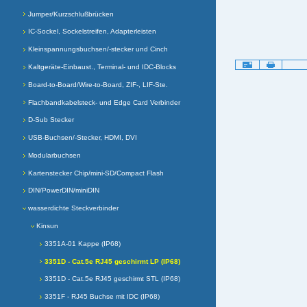
Jumper/Kurzschlußbrücken
IC-Sockel, Sockelstreifen, Adapterleisten
Kleinspannungsbuchsen/-stecker und Cinch
Artikelaktionen
Kaltgeräte-Einbaust., Terminal- und IDC-Blocks
Board-to-Board/Wire-to-Board, ZIF-, LIF-Ste.
Flachbandkabelsteck- und Edge Card Verbinder
D-Sub Stecker
USB-Buchsen/-Stecker, HDMI, DVI
Modularbuchsen
Kartenstecker Chip/mini-SD/Compact Flash
DIN/PowerDIN/miniDIN
wasserdichte Steckverbinder
Kinsun
3351A-01 Kappe (IP68)
3351D - Cat.5e RJ45 geschirmt LP (IP68)
3351D - Cat.5e RJ45 geschirmt STL (IP68)
3351F - RJ45 Buchse mit IDC (IP68)