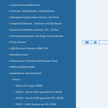
Jumper/Kurzschlußbrücken
IC-Sockel, Sockelstreifen, Adapterleisten
Kleinspannungsbuchsen/-stecker und Cinch
Kaltgeräte-Einbaust., Terminal- und IDC-Blocks
Board-to-Board/Wire-to-Board, ZIF-, LIF-Ste.
Flachbandkabelsteck- und Edge Card Verbinder
Artikelaktionen
D-Sub Stecker
USB-Buchsen/-Stecker, HDMI, DVI
Modularbuchsen
Kartenstecker Chip/mini-SD/Compact Flash
DIN/PowerDIN/miniDIN
wasserdichte Steckverbinder
Kinsun
3351A-01 Kappe (IP68)
3351D - Cat.5e RJ45 geschirmt LP (IP68)
3351D - Cat.5e RJ45 geschirmt STL (IP68)
3351F - RJ45 Buchse mit IDC (IP68)