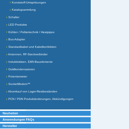
Kunststoff-Umspritzungen
Katalogsammlung
Schalter
LED Produkte
Kühlen / Peltiertechnik / Heatpipes
Bus-Adapter
Standardkabel und Kabelkonfektion
Antennen, RF-Steckverbinder
Induktivitäten, EMV-Bauelemente
Goldkondensatoren
Potentiometer
SocketModem™
Abverkauf von Lager-Restbeständen
PCN / PDN Produktänderungen, Abkündigungen
Neuheiten
Anwendungen FAQs
Hersteller