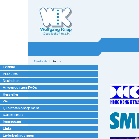
Willkommen bei
Knap
Industrieelektronik
Sektionen
Benutzerspezifische
»
Startseite
Suppliers
Werkzeuge
Leitbild
Produkte
Neuheiten
Anwendungen FAQs
Hersteller
Wir
Qualitätsmanagement
Datenschutz
Impressum
Links
Lieferbedingungen