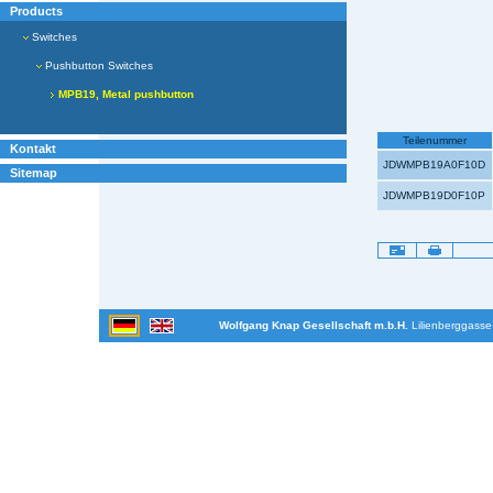
Products
Switches
Pushbutton Switches
MPB19, Metal pushbutton
Teilenummer
Kontakt
JDWMPB19A0F10D
Sitemap
JDWMPB19D0F10P
Artikelaktionen
Wolfgang Knap Gesellschaft m.b.H.
Lilienberggasse