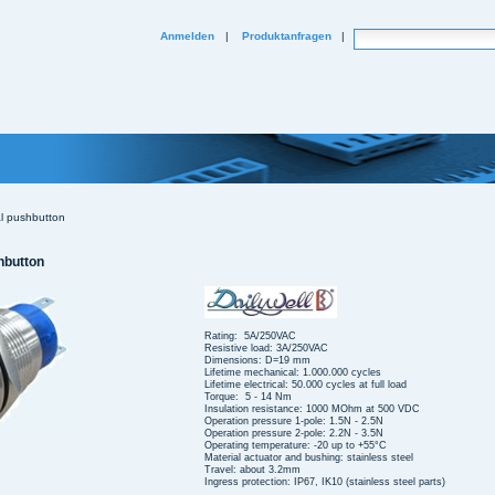
Website durchsuchen
Anmelden
|
Produktanfragen
|
Erweiterte Suche...
l pushbutton
hbutton
Rating: 5A/250VAC
Resistive load: 3A/250VAC
Dimensions: D=19 mm
Lifetime mechanical: 1.000.000 cycles
Lifetime electrical: 50.000 cycles at full load
Torque: 5 - 14 Nm
Insulation resistance: 1000 MOhm at 500 VDC
Operation pressure 1-pole: 1.5N - 2.5N
Operation pressure 2-pole: 2.2N - 3.5N
Operating temperature: -20 up to +55°C
Material actuator and bushing: stainless steel
Travel: about 3.2mm
Ingress protection: IP67, IK10 (stainless steel parts)