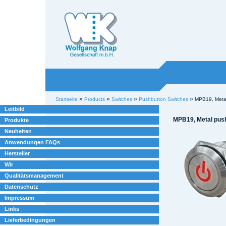
Willkommen bei
Knap
Industrieelektronik
Sektionen
Benutzerspezifische
»
»
»
»
Startseite
Products
Switches
Pushbutton Switches
MPB19, Meta
Werkzeuge
Leitbild
MPB19, Metal pus
Produkte
Neuheiten
Anwendungen FAQs
Hersteller
Wir
Qualitätsmanagement
Datenschutz
Impressum
Links
Lieferbedingungen