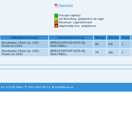
Datenblatt
Vorzugs-Lagertyp
auf Bestellung, gelegentlich ab Lager
Abverkauf, Lagerüberstand
abgekündigt bzw. aufgelassen
Artikelbezeichnung1
Artikelbezeichnung2
Menge
Einheit
Rohs
Drucktaster 19mm 1p. LED-
MPB19-A0F10D-3220-JQ
90
Stk
1
Punkt rot 220V
DAILYWELL
Drucktaster 19mm 1p. LED-
MPB19-D0F10P-3220-JQ
76
Stk
1
Power rot 220V
DAILYWELL
 13, A-1130 Wien,
T
+43-1-403 08 12,
E
info@knap.at