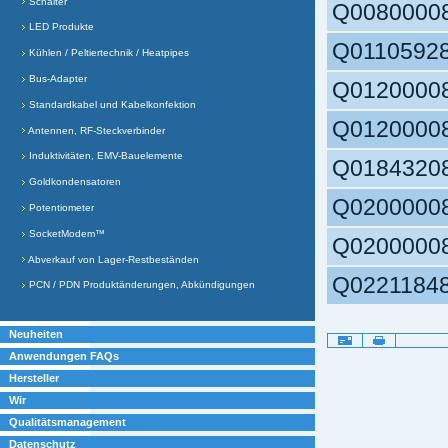
Schalter
Q0080000
LED Produkte
Q0110592
Kühlen / Peltiertechnik / Heatpipes
Bus-Adapter
Q0120000
Standardkabel und Kabelkonfektion
Q0120000
Antennen, RF-Steckverbinder
Induktivitäten, EMV-Bauelemente
Q0184320
Goldkondensatoren
Q0200000
Potentiometer
SocketModem™
Q0200000
Abverkauf von Lager-Restbeständen
Q0221184
PCN / PDN Produktänderungen, Abkündigungen
Neuheiten
Artikelaktionen
Anwendungen FAQs
Hersteller
Wir
Qualitätsmanagement
Datenschutz