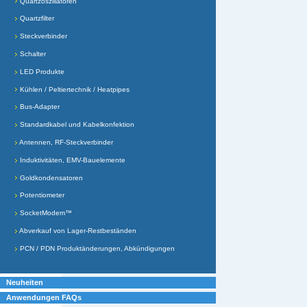
Quartzoszillatoren
Quartzfilter
Steckverbinder
Schalter
LED Produkte
Kühlen / Peltiertechnik / Heatpipes
Bus-Adapter
Standardkabel und Kabelkonfektion
Antennen, RF-Steckverbinder
Induktivitäten, EMV-Bauelemente
Goldkondensatoren
Potentiometer
SocketModem™
Abverkauf von Lager-Restbeständen
PCN / PDN Produktänderungen, Abkündigungen
Neuheiten
Anwendungen FAQs