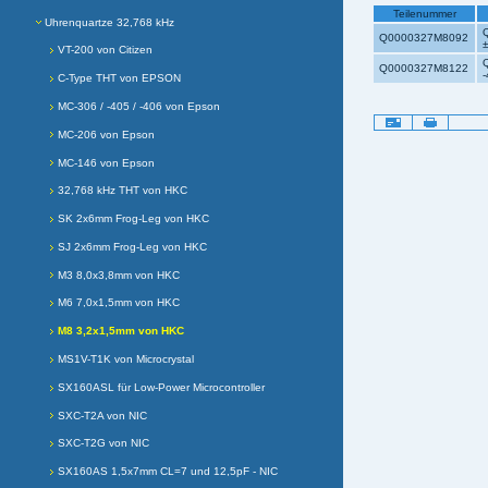
Teilenummer
Uhrenquartze 32,768 kHz
Q0000327M8092
VT-200 von Citizen
Q0000327M8122
C-Type THT von EPSON
MC-306 / -405 / -406 von Epson
Artikelaktionen
MC-206 von Epson
MC-146 von Epson
32,768 kHz THT von HKC
SK 2x6mm Frog-Leg von HKC
SJ 2x6mm Frog-Leg von HKC
M3 8,0x3,8mm von HKC
M6 7,0x1,5mm von HKC
M8 3,2x1,5mm von HKC
MS1V-T1K von Microcrystal
SX160ASL für Low-Power Microcontroller
SXC-T2A von NIC
SXC-T2G von NIC
SX160AS 1,5x7mm CL=7 und 12,5pF - NIC