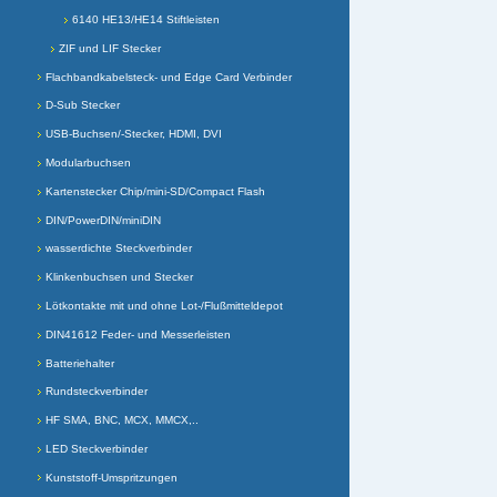
6140 HE13/HE14 Stiftleisten
ZIF und LIF Stecker
Flachbandkabelsteck- und Edge Card Verbinder
D-Sub Stecker
USB-Buchsen/-Stecker, HDMI, DVI
Modularbuchsen
Kartenstecker Chip/mini-SD/Compact Flash
DIN/PowerDIN/miniDIN
wasserdichte Steckverbinder
Klinkenbuchsen und Stecker
Lötkontakte mit und ohne Lot-/Flußmitteldepot
DIN41612 Feder- und Messerleisten
Batteriehalter
Rundsteckverbinder
HF SMA, BNC, MCX, MMCX,..
LED Steckverbinder
Kunststoff-Umspritzungen