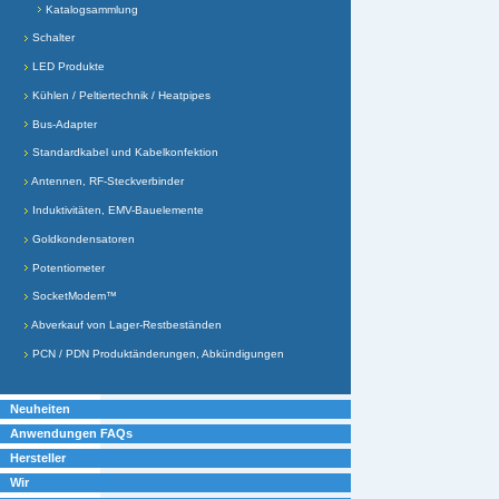
Katalogsammlung
Schalter
LED Produkte
Kühlen / Peltiertechnik / Heatpipes
Bus-Adapter
Standardkabel und Kabelkonfektion
Antennen, RF-Steckverbinder
Induktivitäten, EMV-Bauelemente
Goldkondensatoren
Potentiometer
SocketModem™
Abverkauf von Lager-Restbeständen
PCN / PDN Produktänderungen, Abkündigungen
Neuheiten
Anwendungen FAQs
Hersteller
Wir