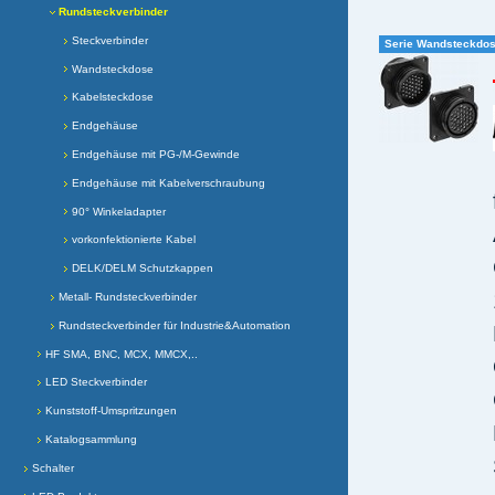
Rundsteckverbinder
Steckverbinder
Serie Wandsteckdo
Wandsteckdose
Kabelsteckdose
Endgehäuse
Endgehäuse mit PG-/M-Gewinde
Endgehäuse mit Kabelverschraubung
90° Winkeladapter
vorkonfektionierte Kabel
DELK/DELM Schutzkappen
Metall- Rundsteckverbinder
Rundsteckverbinder für Industrie&Automation
HF SMA, BNC, MCX, MMCX,..
LED Steckverbinder
Kunststoff-Umspritzungen
Katalogsammlung
Schalter