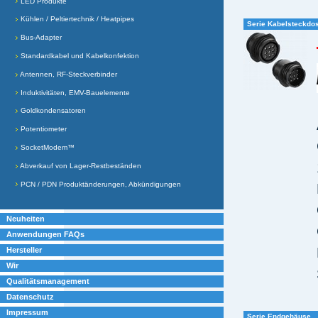
LED Produkte
Kühlen / Peltiertechnik / Heatpipes
Serie Kabelsteckdo
Bus-Adapter
Standardkabel und Kabelkonfektion
Antennen, RF-Steckverbinder
Induktivitäten, EMV-Bauelemente
Goldkondensatoren
Potentiometer
SocketModem™
Abverkauf von Lager-Restbeständen
PCN / PDN Produktänderungen, Abkündigungen
Neuheiten
Anwendungen FAQs
Hersteller
Wir
Qualitätsmanagement
Datenschutz
Impressum
Serie Endgehäuse