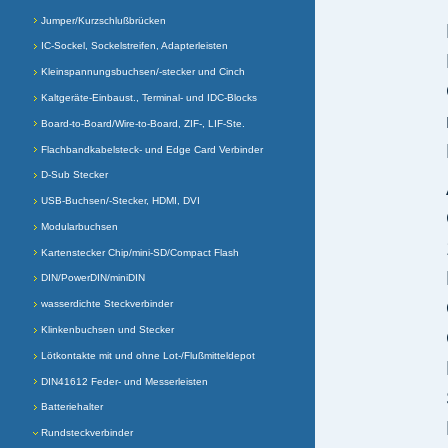
Jumper/Kurzschlußbrücken
IC-Sockel, Sockelstreifen, Adapterleisten
Kleinspannungsbuchsen/-stecker und Cinch
Kaltgeräte-Einbaust., Terminal- und IDC-Blocks
Board-to-Board/Wire-to-Board, ZIF-, LIF-Ste.
Flachbandkabelsteck- und Edge Card Verbinder
D-Sub Stecker
USB-Buchsen/-Stecker, HDMI, DVI
Modularbuchsen
Kartenstecker Chip/mini-SD/Compact Flash
DIN/PowerDIN/miniDIN
wasserdichte Steckverbinder
Klinkenbuchsen und Stecker
Lötkontakte mit und ohne Lot-/Flußmitteldepot
DIN41612 Feder- und Messerleisten
Batteriehalter
Rundsteckverbinder