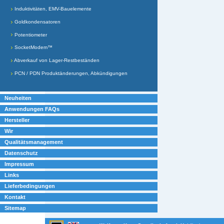
Induktivitäten, EMV-Bauelemente
Goldkondensatoren
Potentiometer
SocketModem™
Abverkauf von Lager-Restbeständen
PCN / PDN Produktänderungen, Abkündigungen
Neuheiten
Anwendungen FAQs
Hersteller
Wir
Qualitätsmanagement
Datenschutz
Impressum
Links
Lieferbedingungen
Kontakt
Sitemap