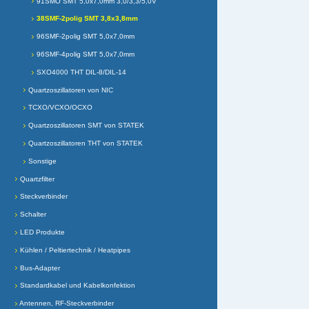
91SMO SMT 5,0x7,0mm 3,0/3,3/5,0V
38SMF-2polig SMT 3,8x3,8mm
96SMF-2polig SMT 5,0x7,0mm
96SMF-4polig SMT 5,0x7,0mm
SXO4000 THT DIL-8/DIL-14
Quartzoszillatoren von NIC
TCXO/VCXO/OCXO
Quartzoszillatoren SMT von STATEK
Quartzoszillatoren THT von STATEK
Sonstige
Quartzfilter
Steckverbinder
Schalter
LED Produkte
Kühlen / Peltiertechnik / Heatpipes
Bus-Adapter
Standardkabel und Kabelkonfektion
Antennen, RF-Steckverbinder