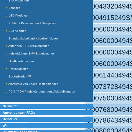
Steckverbinder
Q0043320494
Schalter
Q004915249S
LED Produkte
Kühlen / Peltiertechnik / Heatpipes
Q0060000494
Bus-Adapter
Q0060000494
Standardkabel und Kabelkonfektion
Antennen, RF-Steckverbinder
Q0060000494
Induktivitäten, EMV-Bauelemente
Goldkondensatoren
Q0060000494
Potentiometer
Q0061440494
SocketModem™
Abverkauf von Lager-Restbeständen
Q0073728494
PCN / PDN Produktänderungen, Abkündigungen
Q0075000494
Neuheiten
Q0076800494
Anwendungen FAQs
Q0078643494
Hersteller
Wir
Q0080000494
Qualitätsmanagement