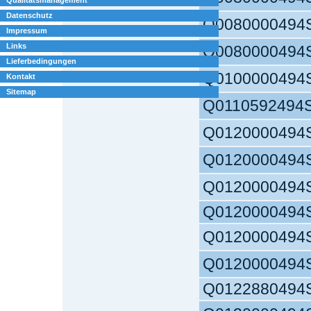
Datenschutz
Q0080000494
Impressum
Links
Q0080000494
Lieferbedingungen
Q0100000494
Kontakt
Sitemap
Q0110592494
Q0120000494
Q0120000494
Q0120000494
Q0120000494
Q0120000494
Q0120000494
Q0122880494