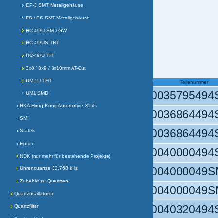
EP-3 SMT Metallgehäuse
FS / ES SMT Metallgehäuse
HC-49/U-SMD-GW
HC-49/US THT
HC-49/U THT
3x8 / 3x9 / 3x10mm AT-Cut
UM-1U THT
Teilenummer
Q0035795494
UM1 SMD
HKA Hong Kong Automotive X'tals
Q0036864494
SMI
Q0036864494
Statek
Epson
Q004000049
NDK (nur mehr für bestehende Projekte)
Q004000049
Uhrenquartze 32,768 kHz
Zubehör zu Quartzen
Q004000049
Quartzoszillatoren
Q0040320494
Quartzfilter