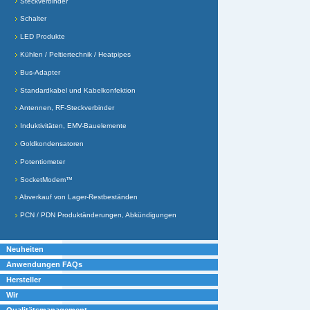
Steckverbinder
Schalter
LED Produkte
Kühlen / Peltiertechnik / Heatpipes
Bus-Adapter
Standardkabel und Kabelkonfektion
Antennen, RF-Steckverbinder
Induktivitäten, EMV-Bauelemente
Goldkondensatoren
Potentiometer
SocketModem™
Abverkauf von Lager-Restbeständen
PCN / PDN Produktänderungen, Abkündigungen
Neuheiten
Anwendungen FAQs
Hersteller
Wir
Qualitätsmanagement