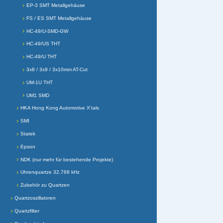
EP-3 SMT Metallgehäuse
FS / ES SMT Metallgehäuse
HC-49/U-SMD-GW
HC-49/US THT
HC-49/U THT
3x8 / 3x9 / 3x10mm AT-Cut
UM-1U THT
UM1 SMD
HKA Hong Kong Automotive X'tals
SMI
Statek
Epson
NDK (nur mehr für bestehende Projekte)
Uhrenquartze 32,768 kHz
Zubehör zu Quartzen
Quartzoszillatoren
Quartzfilter