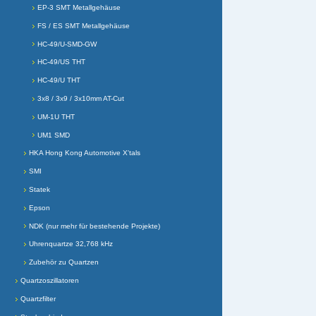
EP-3 SMT Metallgehäuse
FS / ES SMT Metallgehäuse
HC-49/U-SMD-GW
HC-49/US THT
HC-49/U THT
3x8 / 3x9 / 3x10mm AT-Cut
UM-1U THT
UM1 SMD
HKA Hong Kong Automotive X'tals
SMI
Statek
Epson
NDK (nur mehr für bestehende Projekte)
Uhrenquartze 32,768 kHz
Zubehör zu Quartzen
Quartzoszillatoren
Quartzfilter