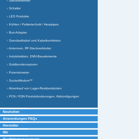
Steckverbinder
Schalter
LED Produkte
Kühlen / Peltiertechnik / Heatpipes
Bus-Adapter
Standardkabel und Kabelkonfektion
Antennen, RF-Steckverbinder
Induktivitäten, EMV-Bauelemente
Goldkondensatoren
Potentiometer
SocketModem™
Abverkauf von Lager-Restbeständen
PCN / PDN Produktänderungen, Abkündigungen
Neuheiten
Anwendungen FAQs
Hersteller
Wir
Qualitätsmanagement