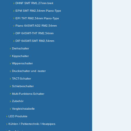
DHNF SMT RM1,27mm breit
EPM SMT RM2,54mm Piano-Type
EPI THT RM2,54mm Piano-Type
Piano 64SWT-AD2 RM2,54mm
DIP 64SWT-THT RM2,54mm
DIP 64SWT-SMT RM2,54mm
Drehschalter
Kippschalter
Wippenschalter
Druckschalter und -taster
TACT-Schalter
Schiebeschalter
Multi-Funktions-Schalter
Zubehör
Vergleichstabelle
LED Produkte
Kühlen / Peltiertechnik / Heatpipes