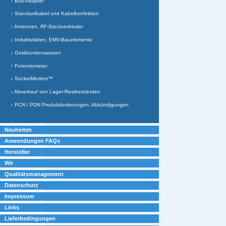
Bus-Adapter
Standardkabel und Kabelkonfektion
Antennen, RF-Steckverbinder
Induktivitäten, EMV-Bauelemente
Goldkondensatoren
Potentiometer
SocketModem™
Abverkauf von Lager-Restbeständen
PCN / PDN Produktänderungen, Abkündigungen
Neuheiten
Anwendungen FAQs
Hersteller
Wir
Qualitätsmanagement
Datenschutz
Impressum
Links
Lieferbedingungen