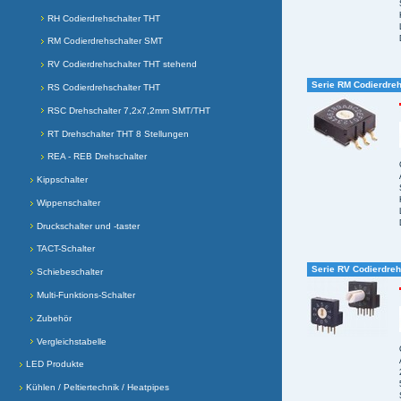
RH Codierdrehschalter THT
RM Codierdrehschalter SMT
RV Codierdrehschalter THT stehend
Serie RM Codierdre
RS Codierdrehschalter THT
RSC Drehschalter 7,2x7,2mm SMT/THT
RT Drehschalter THT 8 Stellungen
REA - REB Drehschalter
Kippschalter
Wippenschalter
Druckschalter und -taster
TACT-Schalter
Serie RV Codierdreh
Schiebeschalter
Multi-Funktions-Schalter
Zubehör
Vergleichstabelle
LED Produkte
Kühlen / Peltiertechnik / Heatpipes