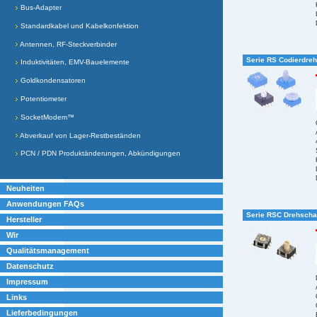
Bus-Adapter
Standardkabel und Kabelkonfektion
Antennen, RF-Steckverbinder
Serie RS Codierdreh
Induktivitäten, EMV-Bauelemente
Goldkondensatoren
Potentiometer
SocketModem™
Abverkauf von Lager-Restbeständen
PCN / PDN Produktänderungen, Abkündigungen
Neuheiten
Anwendungen FAQs
Serie RSC Drehscha
Hersteller
Wir
Qualitätsmanagement
Datenschutz
Impressum
Links
Lieferbedingungen