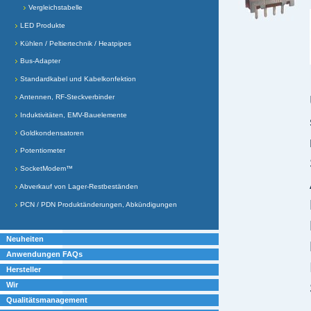
Vergleichstabelle
LED Produkte
Kühlen / Peltiertechnik / Heatpipes
Bus-Adapter
Standardkabel und Kabelkonfektion
Antennen, RF-Steckverbinder
Induktivitäten, EMV-Bauelemente
Goldkondensatoren
Potentiometer
SocketModem™
Abverkauf von Lager-Restbeständen
PCN / PDN Produktänderungen, Abkündigungen
Neuheiten
Anwendungen FAQs
Hersteller
Wir
Qualitätsmanagement